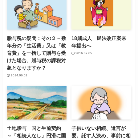
贈与税の疑問：その２ – 数
18歳成人 民法改正案来
年分の「生活費」又は「教
年提出へ
育費」を一括して贈与を受
2016.09.05
けた場合、贈与税の課税対
象となりますか？
2014.06.02
土地贈与 国と生前契約
子供いない相続、遺言が
～「相続人なし」円滑に国
要。託す人決め、事前に相