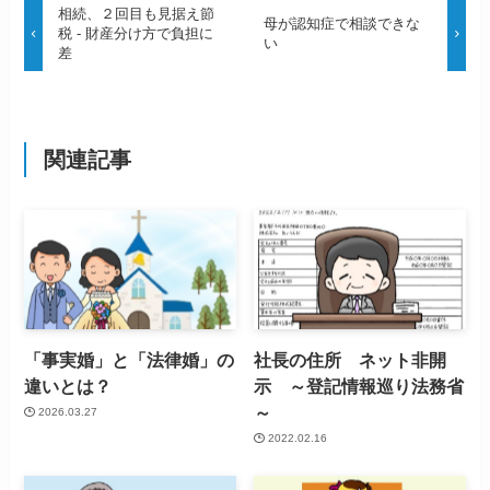
相続、２回目も見据え節
母が認知症で相談できな
税 - 財産分け方で負担に
い
差
関連記事
「事実婚」と「法律婚」の
社長の住所 ネット非開
違いとは？
示 ～登記情報巡り法務省
～
2026.03.27
2022.02.16