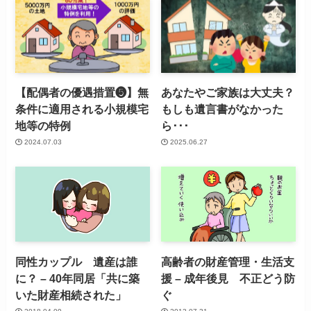
【配偶者の優遇措置❺】無
あなたやご家族は大丈夫？
条件に適用される小規模宅
もしも遺言書がなかった
地等の特例
ら･･･
2024.07.03
2025.06.27
同性カップル 遺産は誰
高齢者の財産管理・生活支
に？ – 40年同居「共に築
援 – 成年後見 不正どう防
いた財産相続された」
ぐ