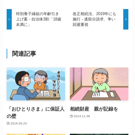
特別養子縁組の年齢引き
改正相続法、2019年にも
上げ案 - 自治体3割「18歳
施行 - 遺留分請求、争い
未満に」
回避重視
関連記事
「おひとりさま」に保証人
相続財産 親が記録を
の壁
2014.11.06
2016.06.24