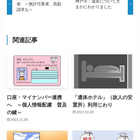
神戸市：遺産について大
発 ～無許可業者、高額
まかにわかりました
請求も～
関連記事
口座・マイナンバー連携
「遺体ホテル」（故人の安
へ ～個人情報配慮 普及
置所）利用じわり
の鍵～
2017.03.30
2021.11.30