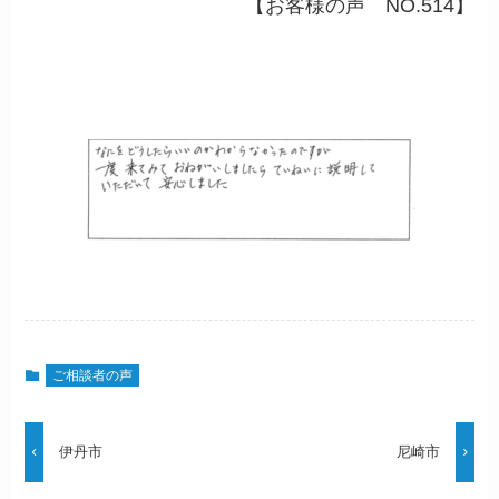
【お客様の声 NO.514】
ご相談者の声
伊丹市
尼崎市