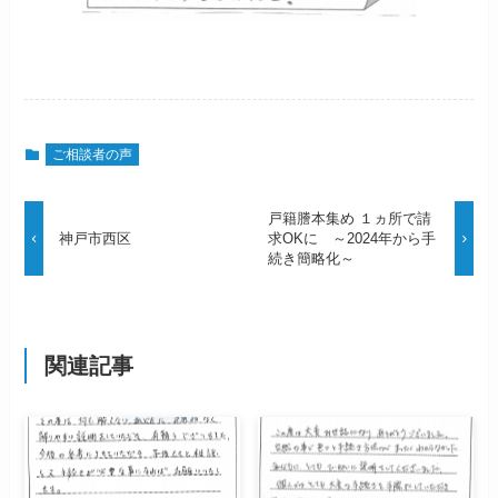
ご相談者の声
戸籍謄本集め １ヵ所で請
神戸市西区
求OKに ～2024年から手
続き簡略化～
関連記事