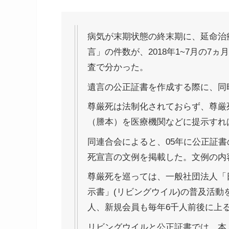
病気が末期状態の終末期に、延命治
言」の件数が、2018年1~7月の7
査で分かった。
遺言の公正証書を作成する際に、同
尊厳死は法制化されておらず、尊厳
（謄本）を医療機関などに提示すれ
同連合会によると、05年に公正証
死宣言の文例を掲載した。文例の内
尊厳死を巡っては、一般社団法人「
示書」(リビングウイル)の普及活動
人、新規会員も毎年6千人前後に上
リビングウイルと公正証書では、本