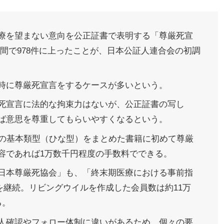
療を望まない意向を公正証書で表明する「尊厳死宣
ヵ月間で978件に上ったことが、日本公証人連合会の初調
時に尊厳死宣言をするケースが多いという。
死宣言に法的な拘束力はないが、公正証書の写し
ば意思を尊重してもらいやすくなるという。
書の基本類型（ひな型）をまとめた書籍に初めて尊厳
容であれば1万数千円程度の手数料でできる。
日本尊厳死協会」も、「終末期医療における事前指
を継続。リビングウイルを作成した会員数は約11万
る。
人確認やフォロー体制に違いがあるため、個々の要