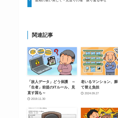
最期の装い美しく - 見送りの場 振り返る幸せ
関連記事
「故人データ」どう保護 ～
老いるマンション、膨
「生者」前提のITルール、見
て替え負担
直す国も～
2024.09.27
2019.11.30