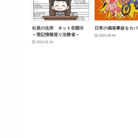
社長の住所 ネット非開示
日常の偶発事故をカバ
～登記情報巡り法務省～
2015.09.04
2022.02.16