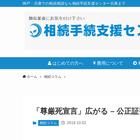
神戸・兵庫での相続相談なら相続手続支援センター兵庫まで
はじめての方へ
費用について
ホーム
相続コラム
「尊厳死宣言」広がる – 公正
2018.10.02
相続コラム