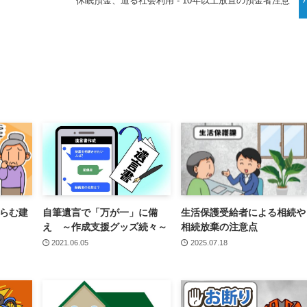
休眠預金、迫る社会利用 - 10年以上放置の預金者注意
らむ建
自筆遺言で「万が一」に備
生活保護受給者による相続や
え ～作成支援グッズ続々～
相続放棄の注意点
2021.06.05
2025.07.18