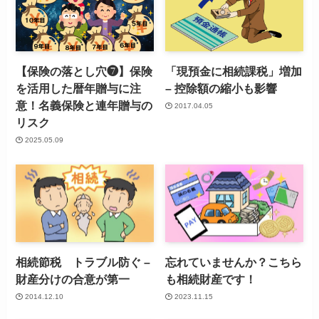
【保険の落とし穴❼】保険
「現預金に相続課税」増加
を活用した暦年贈与に注
– 控除額の縮小も影響
意！名義保険と連年贈与の
2017.04.05
リスク
2025.05.09
相続節税 トラブル防ぐ –
忘れていませんか？こちら
財産分けの合意が第一
も相続財産です！
2014.12.10
2023.11.15