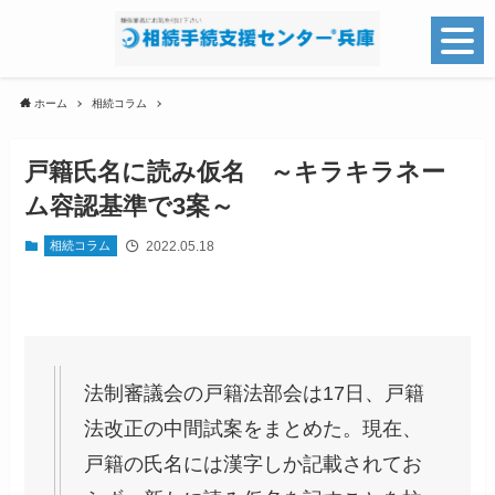
ホーム
相続コラム
戸籍氏名に読み仮名 ～キラキラネー
ム容認基準で3案～
2022.05.18
相続コラム
法制審議会の戸籍法部会は17日、戸籍
法改正の中間試案をまとめた。現在、
戸籍の氏名には漢字しか記載されてお