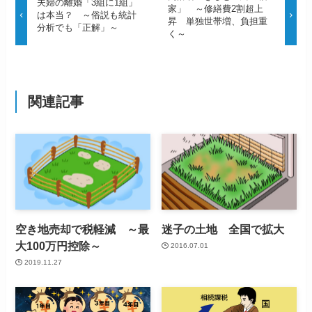
夫婦の離婚「3組に1組」
家」 ～修繕費2割超上
は本当？ ～俗説も統計
昇 単独世帯増、負担重
分析でも「正解」～
く～
関連記事
空き地売却で税軽減 ～最
迷子の土地 全国で拡大
大100万円控除～
2016.07.01
2019.11.27