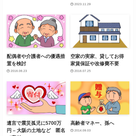
2023.11.29
配偶者や介護者への優遇措
空家の実家、貸してお得
置を検討
家賃保証や改修費不要
2016.06.23
2016.07.25
遺言で震災孤児に5700万
高齢者マネー、孫へ
円 – 大阪の土地など 匿名
2014.09.03