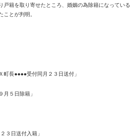
り戸籍を取り寄せたところ、婚姻の為除籍になっている
たことが判明。
町長●●●●受付同月２３日送付」
９月５日除籍」
月２３日送付入籍」