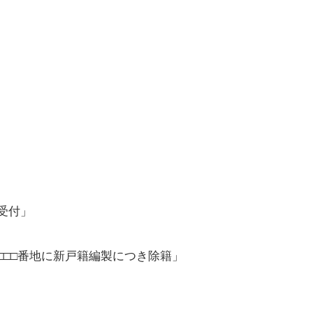
受付」
□□□番地に新戸籍編製につき除籍」