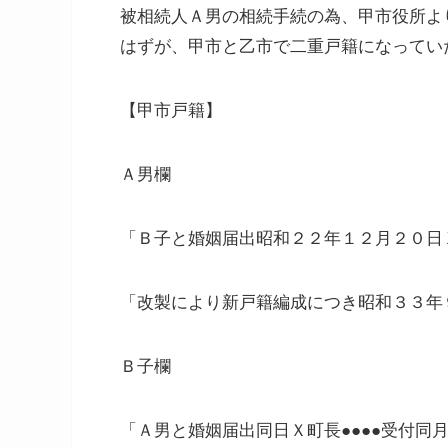
被相続人Ａ男の相続手続の為、甲市役所よ
はずが、甲市と乙市で二重戸籍になってい
【甲市戸籍】
Ａ男欄
「Ｂ子と婚姻届出昭和２２年１２月２０日Ｘ
「改製により新戸籍編成につき昭和３３年
Ｂ子欄
「Ａ男と婚姻届出同日Ｘ町長●●●●受付同