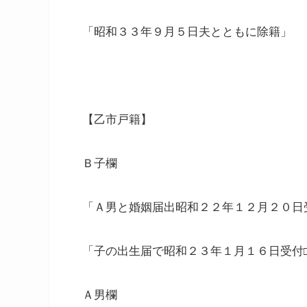
「昭和３３年９月５日夫とともに除籍」
【乙市戸籍】
Ｂ子欄
「Ａ男と婚姻届出昭和２２年１２月２０日
「子の出生届で昭和２３年１月１６日受付
Ａ男欄